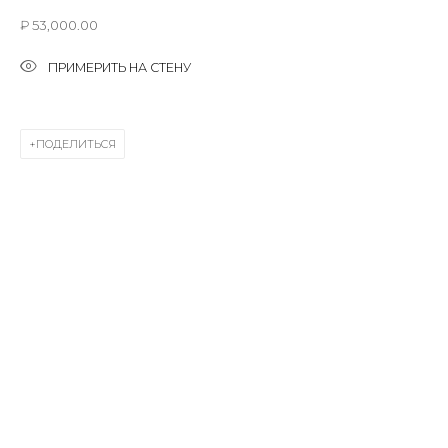
First name *
₽ 53,000.00
ПРИМЕРИТЬ НА СТЕНУ
Last name *
ПОДЕЛИТЬСЯ
Email *
SIGNUP
* denotes required fields
КОНТАКТЫ