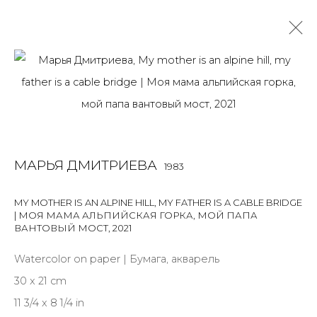
МАРЬЯ ДМИТРИЕВА
1983
OVERVIEW
BIOGRAPHY
WORKS
EXHIBITIONS
ART FAIRS
NEWS
PUBLICATIONS
ПУБЛИКАЦИИ
МАРЬЯ ДМИТРИЕВА
1983
СОБЫТИЯ
ALL
INSTALLATION
MIX MEDIA
PAINTING
MY MOTHER IS AN ALPINE HILL, MY FATHER IS A CABLE BRIDGE
| МОЯ МАМА АЛЬПИЙСКАЯ ГОРКА, МОЙ ПАПА
SCULPTURE
WORK ON PAPER
ВАНТОВЫЙ МОСТ
,
2021
Watercolor on paper | Бумага, акварель
30 x 21 cm
JOIN OUR MAILING LIST
11 3/4 x 8 1/4 in