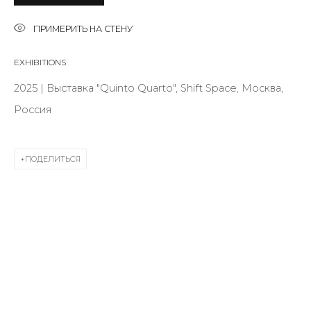
First name *
ПРИМЕРИТЬ НА СТЕНУ
EXHIBITIONS
Last name *
2025 | Выставка "Quinto Quarto", Shift Space, Москва,
Россия
Email *
ПОДЕЛИТЬСЯ
SIGNUP
* denotes required fields
КОНТАКТЫ