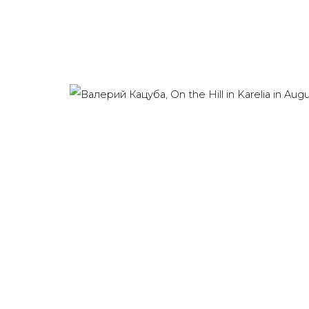
Last name *
Email *
91014