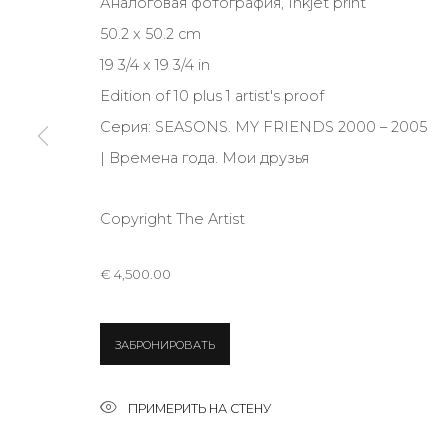
Аналоговая фотография, Inkjet print
JOIN OUR MAILING LIST
50.2 x 50.2 cm
First name *
19 3/4 x 19 3/4 in
Edition of 10 plus 1 artist's proof
Серия:
SEASONS. MY FRIENDS 2000 – 2005
* denotes required fields
| Времена года. Мои друзья
Copyright The Artist
КОНТАКТЫ
€ 4,500.00
ул. Жуковского д. 28, Санкт-Петербург, Россия, 1
+7 (812) 275-97-62
Режим работы:
ЗАБРОНИРОВАТЬ
Вт - вс: 12:00 - 20:00
info@annanova-gallery.ru
ПРИМЕРИТЬ НА СТЕНУ
Telegram