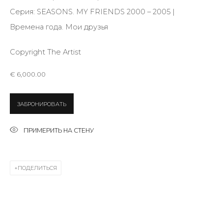
Серия:
SEASONS. MY FRIENDS 2000 – 2005 |
Времена года. Мои друзья
Last name *
Copyright The Artist
Email *
€ 6,000.00
ЗАБРОНИРОВАТЬ
SIGNUP
ПРИМЕРИТЬ НА СТЕНУ
* denotes required fields
ПОДЕЛИТЬСЯ
КОНТАКТЫ
ул. Жуковского д. 28, Санкт-Петербург, Россия,