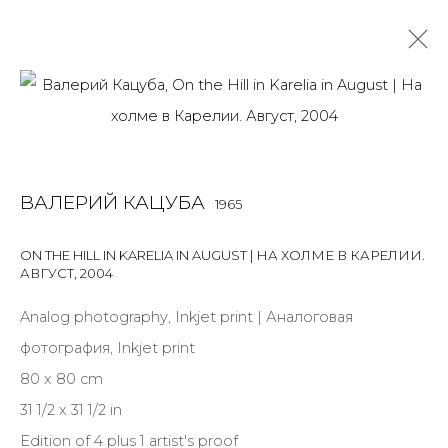
ВАЛЕРИЙ КАЦУБА
1965
OVERVIEW
BIOGRAPHY
WORKS
ART FAIRS
ВАЛЕРИЙ КАЦУБА
1965
NEWS
PUBLICATIONS
ПУБЛИКАЦИИ
САЙТ ХУДОЖНИКА
ON THE HILL IN KARELIA IN AUGUST | НА ХОЛМЕ В КАРЕЛИИ.
АВГУСТ
,
2004
ALL
PHOTO
PRINT & MULTIPLES
Analog photography, Inkjet print | Аналоговая
фотография, Inkjet print
80 x 80 cm
JOIN OUR MAILING LIST
31 1/2 x 31 1/2 in
Edition of 4 plus 1 artist's proof
First name *