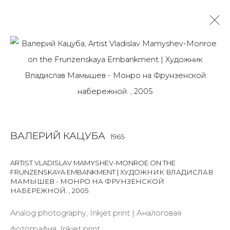
ВАЛЕРИЙ КАЦУБА
1965
OVERVIEW
BIOGRAPHY
WORKS
ART FAIRS
NEWS
PUBLICATIONS
ПУБЛИКАЦИИ
САЙТ ХУДОЖНИКА
ВАЛЕРИЙ КАЦУБА
1965
ALL
PHOTO
PRINT & MULTIPLES
ARTIST VLADISLAV MAMYSHEV-MONROE ON THE
FRUNZENSKAYA EMBANKMENT | ХУДОЖНИК ВЛАДИСЛАВ
МАМЫШЕВ - МОНРО НА ФРУНЗЕНСКОЙ
НАБЕРЕЖНОЙ.
,
2005
JOIN OUR MAILING LIST
Analog photography, Inkjet print | Аналоговая
First name *
фотография, Inkjet print