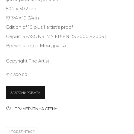
50.2 x 50.2 cm
19 3/4 x 19 3/4 in
Last name *
Edition of 10 plus 1 artist's proof
Серия:
SEASONS. MY FRIENDS 2000 – 2005 |
Email *
Времена года. Мои друзья
Copyright The Artist
SIGNUP
€ 4,500.00
* denotes required fields
ЗАБРОНИРОВАТЬ
ПРИМЕРИТЬ НА СТЕНУ
КОНТАКТЫ
ул. Жуковского д. 28, Санкт-Петербург, Россия,
ПОДЕЛИТЬСЯ