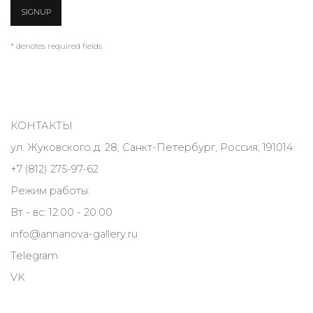
SIGNUP
* denotes required fields
КОНТАКТЫ
ул. Жуковского д. 28, Санкт-Петербург, Россия, 191014
+7 (812) 275-97-62
Режим работы:
Вт - вс: 12:00 - 20:00
info@annanova-gallery.ru
Telegram
VK