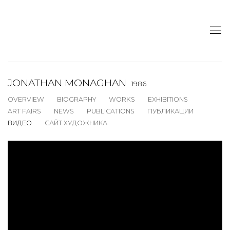
JONATHAN MONAGHAN
1986
OVERVIEW
BIOGRAPHY
WORKS
EXHIBITIONS
ART FAIRS
NEWS
PUBLICATIONS
ПУБЛИКАЦИИ
ВИДЕО
САЙТ ХУДОЖНИКА