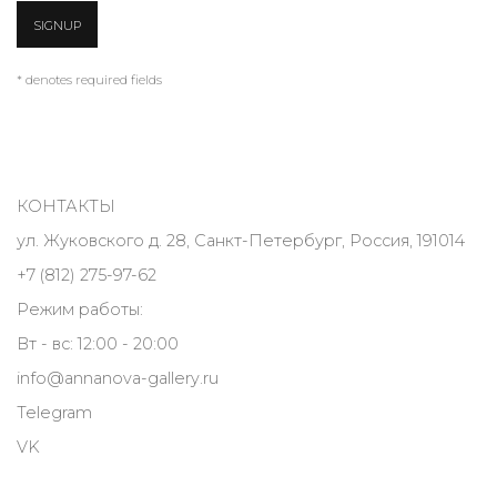
SIGNUP
* denotes required fields
КОНТАКТЫ
ул. Жуковского д. 28, Санкт-Петербург, Россия, 191014
+7 (812) 275-97-62
Режим работы:
Вт - вс: 12:00 - 20:00
info@annanova-gallery.ru
Telegram
VK