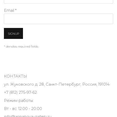
Email *
SIGNUP
* denotes required fields
КОНТАКТЫ
ул. Жуковского д. 28, Санкт-Петербург, Россия, 191014
+7 (812) 275-97-62
Режим работы:
Вт - вс: 12:00 - 20:00
info@annanova-gallery.ru