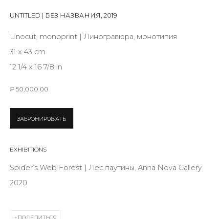
First name *
UNTITLED | БЕЗ НАЗВАНИЯ
,
2019
Linocut, monoprint | Линогравюра, монотипия
Last name *
31 x 43 cm
12 1/4 x 16 7/8 in
Email *
₽ 50,000.00
ЗАБРОНИРОВАТЬ
SIGNUP
EXHIBITIONS
* denotes required fields
Spider’s Web Forest | Лес паутины, Anna Nova Gallery
2020
КОНТАКТЫ
ПОДЕЛИТЬСЯ