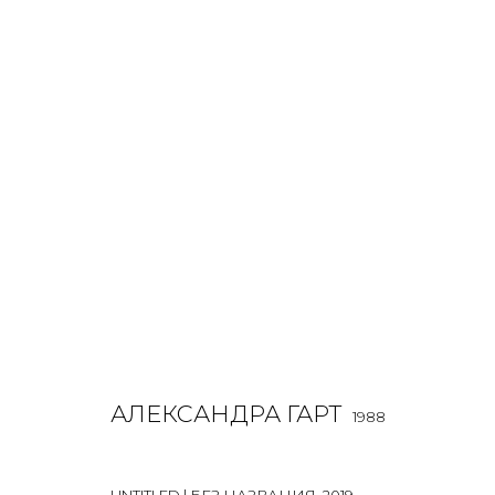
АЛЕКСАНДРА ГАРТ
1988
OVERVIEW
BIOGRAPHY
WORKS
EXHIBITIONS
ALL
INSTALLATION
LIGHTBOX
MIX MEDIA
PAI
АЛЕКСАНДРА ГАРТ
1988
UNTITLED | БЕЗ НАЗВАНИЯ
,
2019