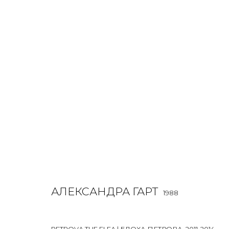
АЛЕКСАНДРА ГАРТ
1988
OVERVIEW
BIOGRAPHY
WORKS
EXHIBITIONS
ALL
INSTALLATION
LIGHTBOX
MIX MEDIA
PAI
АЛЕКСАНДРА ГАРТ
1988
PETROVA THE FLEA | БЛОХА ПЕТРОВА
,
2011-2014