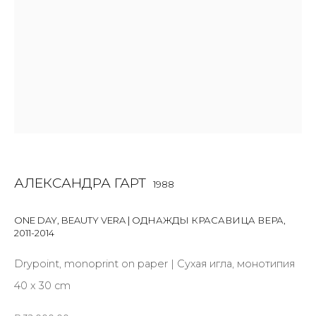
First name *
Last name *
Email *
АЛЕКСАНДРА ГАРТ
1988
SIGNUP
ONE DAY, BEAUTY VERA | ОДНАЖДЫ КРАСАВИЦА ВЕРА
,
* denotes required fields
2011-2014
Drypoint, monoprint on paper | Сухая игла, монотипия
40 x 30 cm
КОНТАКТЫ