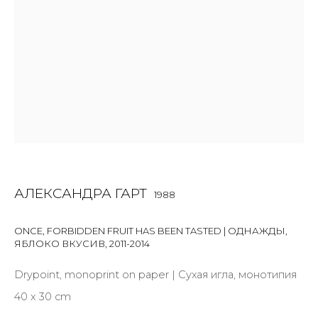
First name *
Last name *
Email *
SIGNUP
АЛЕКСАНДРА ГАРТ
1988
* denotes required fields
ONCE, FORBIDDEN FRUIT HAS BEEN TASTED | ОДНАЖДЫ,
ЯБЛОКО ВКУСИВ
,
2011-2014
Drypoint, monoprint on paper | Сухая игла, монотипия
40 x 30 cm
КОНТАКТЫ