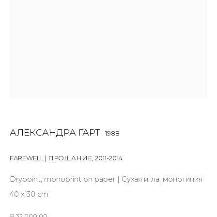
First name *
Last name *
Email *
SIGNUP
АЛЕКСАНДРА ГАРТ
1988
* denotes required fields
FAREWELL | ПРОЩАНИЕ
,
2011-2014
Drypoint, monoprint on paper | Сухая игла, монотипия
40 x 30 cm
КОНТАКТЫ
₽ 32,000.00