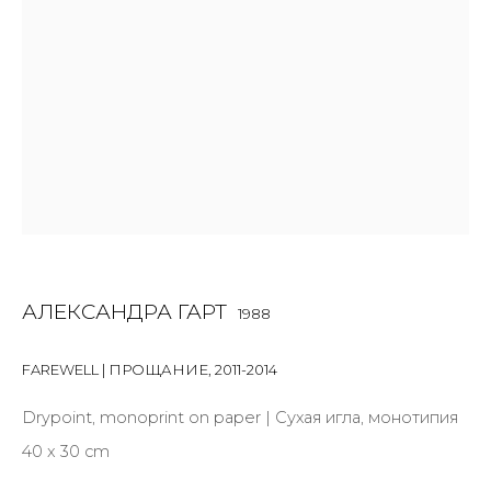
First name *
Last name *
Email *
SIGNUP
АЛЕКСАНДРА ГАРТ
1988
* denotes required fields
FAREWELL | ПРОЩАНИЕ
,
2011-2014
Drypoint, monoprint on paper | Сухая игла, монотипия
40 x 30 cm
КОНТАКТЫ