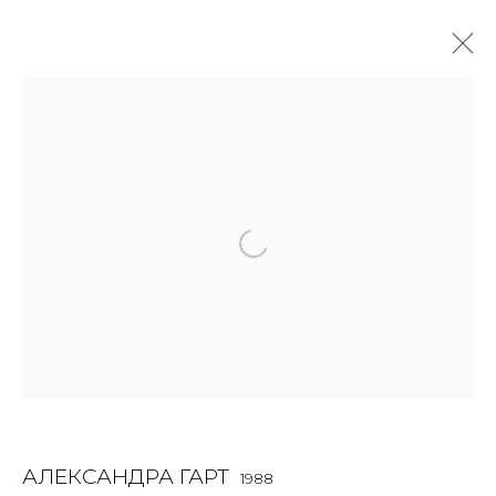
АЛЕКСАНДРА ГАРТ
1988
OVERVIEW
BIOGRAPHY
WORKS
EXHIBITIONS
ART FAIRS
NEWS
PUBLICATIONS
ПУБЛИКАЦИИ
ВИДЕО
СОБЫТИЯ
JOIN OUR MAILING LIST
First name *
АЛЕКСАНДРА ГАРТ
1988