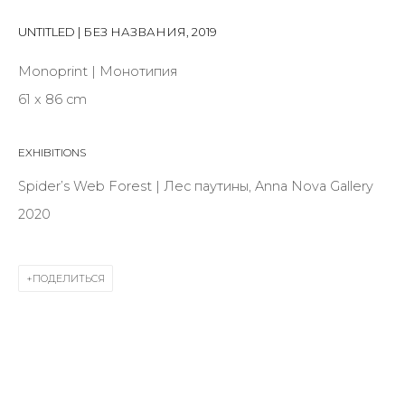
Last name *
UNTITLED | БЕЗ НАЗВАНИЯ
,
2019
Monoprint | Монотипия
Email *
61 x 86 cm
EXHIBITIONS
SIGNUP
Spider’s Web Forest | Лес паутины, Anna Nova Gallery
* denotes required fields
2020
ПОДЕЛИТЬСЯ
КОНТАКТЫ
ул. Жуковского д. 28, Санкт-Петербург, Россия,
191014
+7 (812) 275-97-62