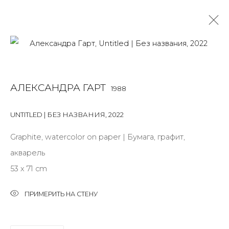
АЛЕКСАНДРА ГАРТ
1988
АЛЕКСАНДРА ГАРТ
1988
OVERVIEW
BIOGRAPHY
WORKS
EXHIBITIONS
ART FAIRS
NEWS
PUBLICATIONS
ПУБЛИКАЦИИ
UNTITLED | БЕЗ НАЗВАНИЯ
,
2022
ВИДЕО
СОБЫТИЯ
Graphite, watercolor on paper | Бумага, графит,
ALL
INSTALLATION
LIGHTBOX
MIX MEDIA
акварель
PAINTING
SCULPTURE
WORK ON PAPER
53 x 71 cm
ПРИМЕРИТЬ НА СТЕНУ
JOIN OUR MAILING LIST