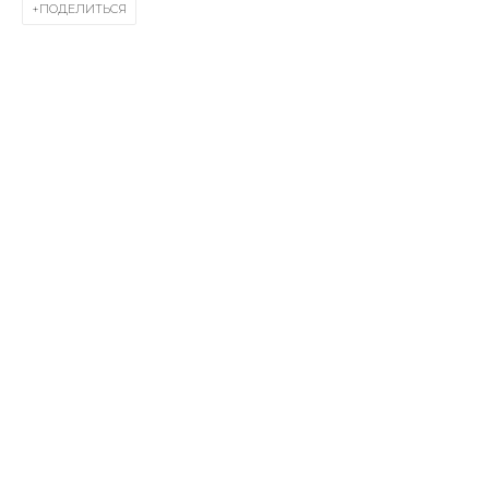
ПОДЕЛИТЬСЯ
First name *
Last name *
Email *
SIGNUP
* denotes required fields
КОНТАКТЫ