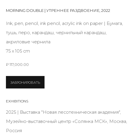
First name *
MORNING DOUBLE | УТРЕННЕЕ РАЗДВОЕНИЕ
,
2022
Ink, pen, pencil, ink pencil, acrylic ink on paper | Бумага,
Last name *
тушь, перо, карандаш, чернильный карандаш,
акриловые чернила
75 х 105 cm
Email *
₽ 117,000.00
SIGNUP
ЗАБРОНИРОВАТЬ
* denotes required fields
EXHIBITIONS
2025 | Выставка "Новая лесотехническая академия",
Музейно-выставочный центр «Солянка МСК», Москва,
КОНТАКТЫ
Россия