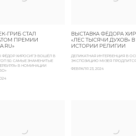
К-ГРИБ СТАЛ
ВЫСТАВКА ФЁДОРА ХИ
АТОМ ПРЕМИИ
«ЛЕС ТЫСЯЧИ ДУХОВ» В
А.RU»
ИСТОРИИ РЕЛИГИИ
 ФЁДОР ХИРОСИГЭ ВОШЁЛ В
ДЕЛИКАТНАЯ ИНТЕРВЕНЦИЯ В О
ТОП 50. САМЫЕ ЗНАМЕНИТЫЕ
ЭКСПОЗИЦИЮ МУЗЕЯ ПРОДЛИТСЯ
ЕРБУРГА» В НОМИНАЦИИ
ФЕВРАЛЯ 23, 2024
ВО»
2024