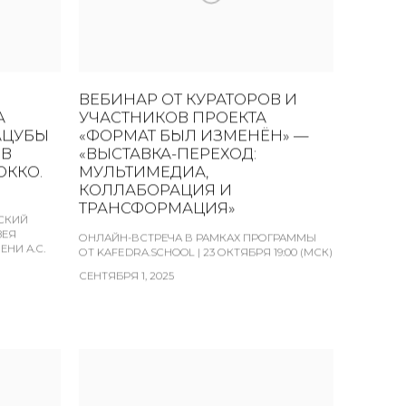
ВЕБИНАР ОТ КУРАТОРОВ И
А
УЧАСТНИКОВ ПРОЕКТА
АЦУБЫ
«ФОРМАТ БЫЛ ИЗМЕНЁН» —
 В
«ВЫСТАВКА-ПЕРЕХОД:
ОККО.
МУЛЬТИМЕДИА,
КОЛЛАБОРАЦИЯ И
ТРАНСФОРМАЦИЯ»
СКИЙ
ЗЕЯ
ОНЛАЙН-ВСТРЕЧА В РАМКАХ ПРОГРАММЫ
НИ А.С.
ОТ KAFEDRA.SCHOOL | 23 ОКТЯБРЯ 19:00 (МСК)
СЕНТЯБРЯ 1, 2025