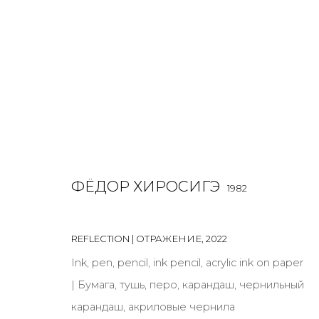
ФЁДОР ХИРОСИГЭ
1982
ФЁДОР ХИРОСИГЭ
1982
OVERVIEW
BIOGRAPHY
WORKS
EXHIBITIONS
REFLECTION | ОТРАЖЕНИЕ
,
2022
ALL
INSTALLATION
MIX MEDIA
PAINTING
SCU
Ink, pen, pencil, ink pencil, acrylic ink on paper
| Бумага, тушь, перо, карандаш, чернильный
карандаш, акриловые чернила