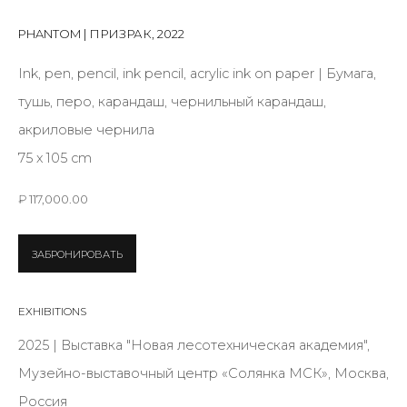
First name *
PHANTOM | ПРИЗРАК
,
2022
Ink, pen, pencil, ink pencil, acrylic ink on paper | Бумага,
Last name *
тушь, перо, карандаш, чернильный карандаш,
акриловые чернила
Email *
75 х 105 cm
₽ 117,000.00
SIGNUP
ЗАБРОНИРОВАТЬ
* denotes required fields
EXHIBITIONS
2025 | Выставка "Новая лесотехническая академия",
Музейно-выставочный центр «Солянка МСК», Москва,
КОНТАКТЫ
Россия