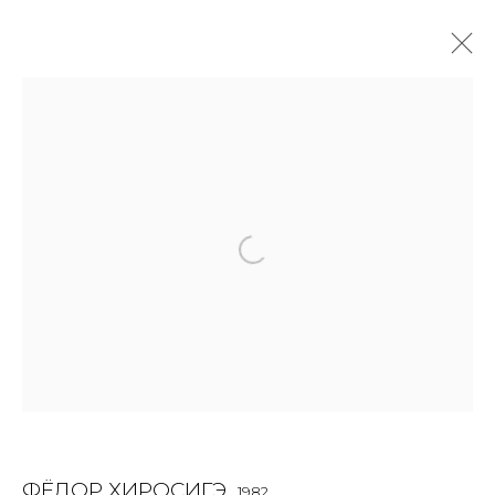
ФЁДОР ХИРОСИГЭ
1982
OVERVIEW
BIOGRAPHY
WORKS
EXHIBITIONS
ART FAIRS
NEWS
PUBLICATIONS
ПУБЛИКАЦИИ
ВИДЕО
СОБЫТИЯ
ВИДЕО
ALL
INSTALLATION
MIX MEDIA
PAINTING
SCULPTURE
VIDEO
WORK ON PAPER
JOIN OUR MAILING LIST
ФЁДОР ХИРОСИГЭ
1982