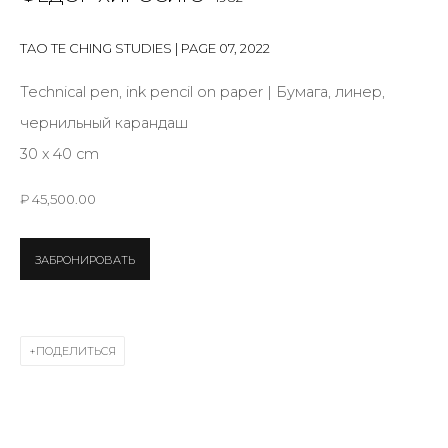
First name *
TAO TE CHING STUDIES | PAGE 07
,
2022
Technical pen, ink pencil on paper | Бумага, линер,
Last name *
чернильный карандаш
30 х 40 cm
Email *
₽ 45,500.00
ЗАБРОНИРОВАТЬ
SIGNUP
* denotes required fields
ПОДЕЛИТЬСЯ
КОНТАКТЫ