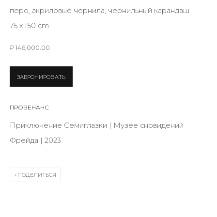
First name *
перо, акриловые чернила, чернильный карандаш
75 х 150 cm
Last name *
₽ 146,000.00
ЗАБРОНИРОВАТЬ
Email *
ПРОВЕНАНС
Приключение Семиглазки | Музее сновидений
SIGNUP
Фрейда | 2023
* denotes required fields
ПОДЕЛИТЬСЯ
КОНТАКТЫ