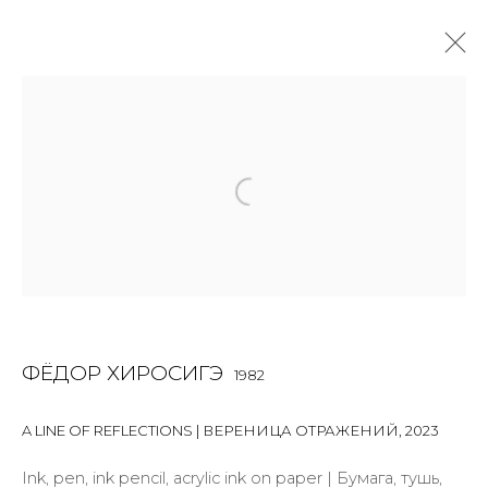
ФЁДОР ХИРОСИГЭ
1982
OVERVIEW
BIOGRAPHY
WORKS
EXHIBITIONS
ART FAIRS
NEWS
PUBLICATIONS
ПУБЛИКАЦИИ
ВИДЕО
СОБЫТИЯ
ВИДЕО
ALL
INSTALLATION
MIX MEDIA
PAINTING
SCULPTURE
VIDEO
WORK ON PAPER
ФЁДОР ХИРОСИГЭ
1982
A LINE OF REFLECTIONS | ВЕРЕНИЦА ОТРАЖЕНИЙ
,
2023
JOIN OUR MAILING LIST
Ink, pen, ink pencil, acrylic ink on paper | Бумага, тушь,