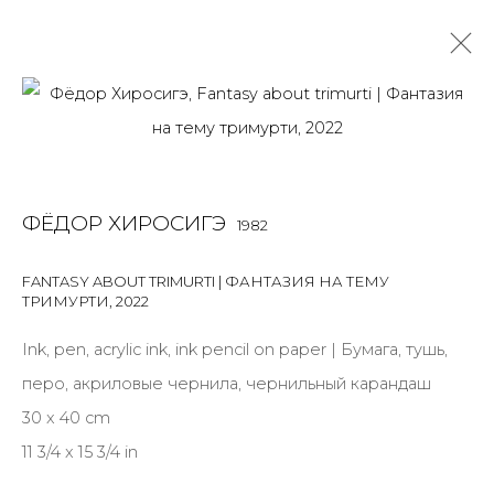
ФЁДОР ХИРОСИГЭ
1982
OVERVIEW
BIOGRAPHY
WORKS
EXHIBITIONS
ФЁДОР ХИРОСИГЭ
1982
ART FAIRS
NEWS
PUBLICATIONS
ПУБЛИКАЦИИ
ВИДЕО
СОБЫТИЯ
ВИДЕО
FANTASY ABOUT TRIMURTI | ФАНТАЗИЯ НА ТЕМУ
ТРИМУРТИ
,
2022
ALL
INSTALLATION
MIX MEDIA
PAINTING
SCULPTURE
VIDEO
WORK ON PAPER
Ink, pen, acrylic ink, ink pencil on paper | Бумага, тушь,
перо, акриловые чернила, чернильный карандаш
30 x 40 cm
11 3/4 x 15 3/4 in
JOIN OUR MAILING LIST