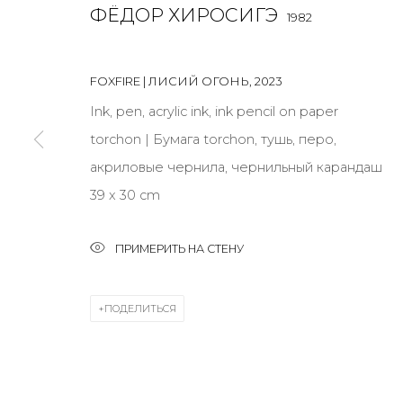
ФЁДОР ХИРОСИГЭ
1982
JOIN OUR MAILING LIST
FOXFIRE | ЛИСИЙ ОГОНЬ
,
2023
First name *
Ink, pen, acrylic ink, ink pencil on paper
torchon | Бумага torchon, тушь, перо,
* denotes required fields
акриловые чернила, чернильный карандаш
39 x 30 cm
ПРИМЕРИТЬ НА СТЕНУ
КОНТАКТЫ
ул. Жуковского д. 28, Санкт-Петербург, Россия, 1
ПОДЕЛИТЬСЯ
+7 (812) 275-97-62
Режим работы:
Вт - вс: 12:00 - 20:00
info@annanova-gallery.ru