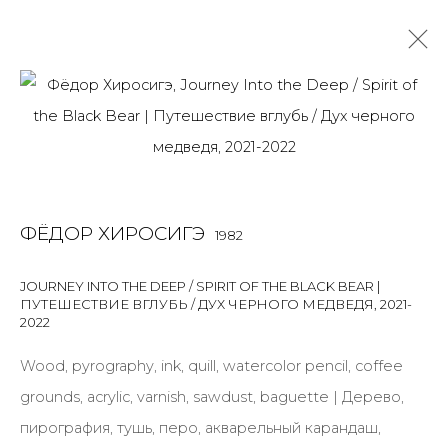
ФЁДОР ХИРОСИГЭ
1982
OVERVIEW
BIOGRAPHY
WORKS
EXHIBITIONS
ART FAIRS
NEWS
PUBLICATIONS
ПУБЛИКАЦИИ
ФЁДОР ХИРОСИГЭ
1982
ВИДЕО
СОБЫТИЯ
ВИДЕО
JOURNEY INTO THE DEEP / SPIRIT OF THE BLACK BEAR |
ПУТЕШЕСТВИЕ ВГЛУБЬ / ДУХ ЧЕРНОГО МЕДВЕДЯ
,
2021-
2022
JOIN OUR MAILING LIST
Wood, pyrography, ink, quill, watercolor pencil, coffee
First name *
grounds, acrylic, varnish, sawdust, baguette | Дерево,
пирография, тушь, перо, акварельный карандаш,