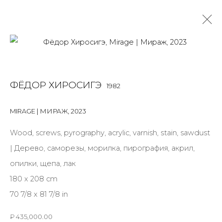
ФЁДОР ХИРОСИГЭ
1982
ФЁДОР ХИРОСИГЭ
1982
OVERVIEW
BIOGRAPHY
WORKS
EXHIBITIONS
ART FAIRS
NEWS
PUBLICATIONS
ПУБЛИКАЦИИ
MIRAGE | МИРАЖ
,
2023
ВИДЕО
СОБЫТИЯ
ВИДЕО
Wood, screws, pyrography, acrylic, varnish, stain, sawdust
| Дерево, саморезы, морилка, пирография, акрил,
опилки, щепа, лак
JOIN OUR MAILING LIST
180 x 208 cm
First name *
70 7/8 x 81 7/8 in
₽ 435,000.00