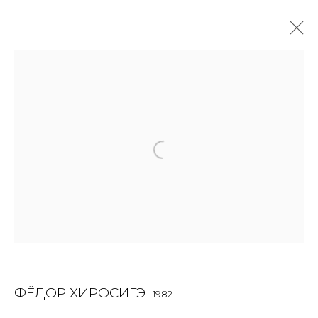
ФЁДОР ХИРОСИГЭ
1982
OVERVIEW
BIOGRAPHY
WORKS
EXHIBITIONS
ART FAIRS
NEWS
PUBLICATIONS
ПУБЛИКАЦИИ
ВИДЕО
СОБЫТИЯ
ВИДЕО
JOIN OUR MAILING LIST
First name *
ФЁДОР ХИРОСИГЭ
1982