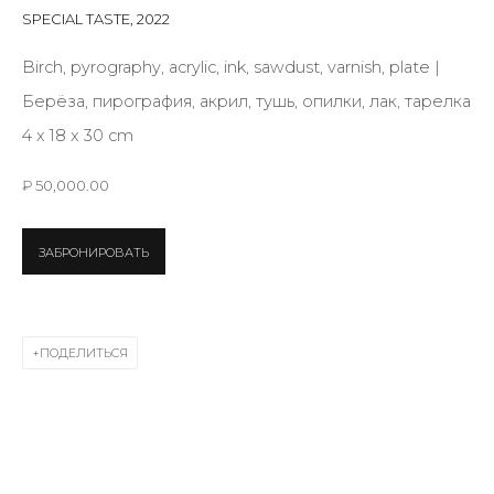
Last name *
SPECIAL TASTE
,
2022
Birch, pyrography, acrylic, ink, sawdust, varnish, plate |
Email *
Берёза, пирография, акрил, тушь, опилки, лак, тарелка
4 x 18 x 30 cm
₽ 50,000.00
SIGNUP
* denotes required fields
ЗАБРОНИРОВАТЬ
ПОДЕЛИТЬСЯ
КОНТАКТЫ
ул. Жуковского д. 28, Санкт-Петербург, Россия,
191014
+7 (812) 275-97-62