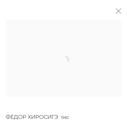
ФЁДОР ХИРОСИГЭ
1982
OVERVIEW
BIOGRAPHY
WORKS
EXHIBITIONS
ART FAIRS
NEWS
PUBLICATIONS
ПУБЛИКАЦИИ
ВИДЕО
СОБЫТИЯ
ВИДЕО
ALL
INSTALLATION
MIX MEDIA
PAINTING
SCULPTURE
VIDEO
WORK ON PAPER
ФЁДОР ХИРОСИГЭ
1982
JOIN OUR MAILING LIST