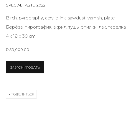
First name *
SPECIAL TASTE
,
2022
Birch, pyrography, acrylic, ink, sawdust, varnish, plate |
Берёза, пирография, акрил, тушь, опилки, лак, тарелка
Last name *
4 x 18 x 30 cm
₽ 50,000.00
Email *
ЗАБРОНИРОВАТЬ
SIGNUP
* denotes required fields
ПОДЕЛИТЬСЯ
КОНТАКТЫ