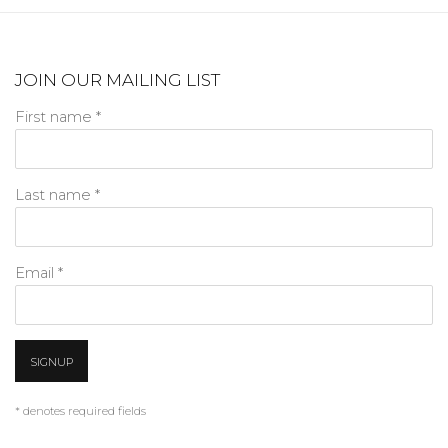
JOIN OUR MAILING LIST
First name *
Last name *
Email *
SIGNUP
* denotes required fields