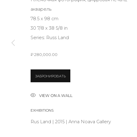
акварель
JOIN OUR MAILING LIST
78.5 x 98 cm
30 7/8 x 38 5/8 in
First name *
Series:
Russ Land
* denotes required fields
₽ 280,000.00
ЗАБРОНИРОВАТЬ
CONTACT US
VIEW ON A WALL
28 Zhukovskogo st., St. Petersburg, Russia, 191014
+7 (812) 275-97-62
EXHIBITIONS
info@annanova-gallery.ru
Rus Land | 2015 | Anna Noava Gallery
Telegram
VK