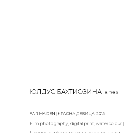
ULDUS BAKHTIOZINA
B. 1986
OVERVIEW
BIOGRAPHY
WORKS
EXHIBITIONS
ЮЛДУС БАХТИОЗИНА
B. 1986
FAIR MAIDEN | КРАСНА ДЕВИЦА
,
2015
Film photography, digital print, watercolour |
Пленочная фотография, цифровая печать,