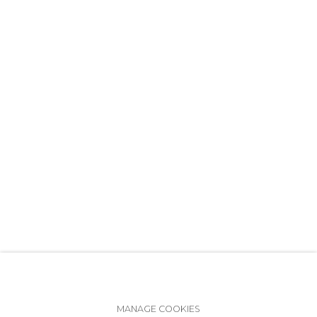
+7 (812) 275-97-62
info@annanova-gallery.ru
Telegram
VK
Accessibility Policy
Manage cookies
MANAGE COOKIES