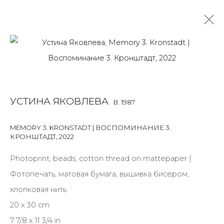
USTINA YAKOVLEVA
B. 1987
OVERVIEW
BIOGRAPHY
WORKS
EXHIBITIONS
УСТИНА ЯКОВЛЕВА
B. 1987
NEWS
PUBLICATIONS
PRESS
ARTIST WEBSITE
MEMORY 3. KRONSTADT | ВОСПОМИНАНИЕ 3.
ALL
INSTALLATION
PHOTO
SCULPTURE
КРОНШТАДТ
,
2022
WORK ON PAPER
Photoprint, beads, cotton thread on mattepaper |
Фотопечать, матовая бумага, вышивка бисером,
хлопковая нить
JOIN OUR MAILING LIST
20 x 30 cm
7 7/8 x 11 3/4 in
First name *