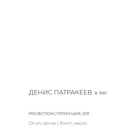
DENIS PATRAKEEV
B. 1987
ALL
MIX MEDIA
PAINTING
SCULPTURE
VIDEO
ДЕНИС ПАТРАКЕЕВ
B. 1987
PROJECTION | ПРОЕКЦИЯ
,
2011
Oil on canvas | Холст, масло