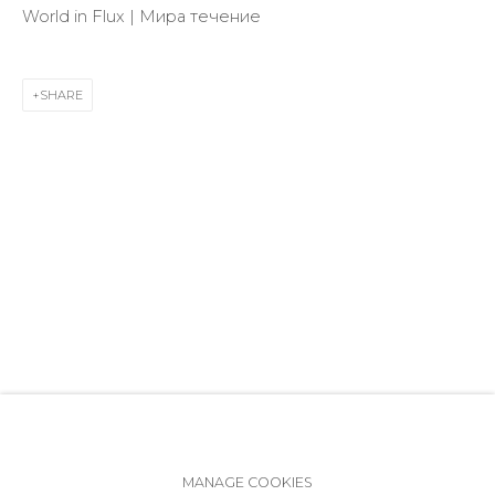
World in Flux | Мира течение
+7 (812) 275-97-62
info@annanova-gallery.ru
Telegram
SHARE
VK
Accessibility Policy
Manage cookies
MANAGE COOKIES