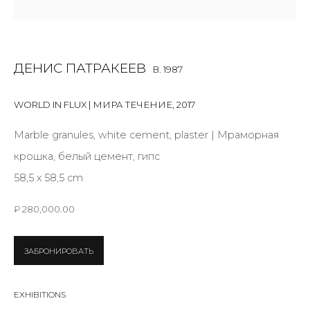
Last name *
ДЕНИС ПАТРАКЕЕВ
B. 1987
Email *
WORLD IN FLUX | МИРА ТЕЧЕНИЕ
,
2017
Marble granules, white cement, plaster | Мраморная
крошка, белый цемент, гипс
SIGNUP
58,5 х 58,5 cm
* denotes required fields
₽ 280,000.00
ЗАБРОНИРОВАТЬ
CONTACT US
EXHIBITIONS
28 Zhukovskogo st., St. Petersburg, Russia, 191014