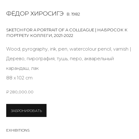
First name *
ФЁДОР ХИРОСИГЭ
B. 1982
Last name *
SKETCH FOR A PORTRAIT OF A COLLEAGUE | НАБРОСОК К
ПОРТРЕТУ КОЛЛЕГИ
,
2021-2022
Wood, pyrography, ink, pen, watercolour pencil, varnish |
Email *
Дерево, пирография, тушь, перо, акварельный
карандаш, лак
88 х 102 cm
SIGNUP
₽ 280,000.00
* denotes required fields
ЗАБРОНИРОВАТЬ
EXHIBITIONS
CONTACT US