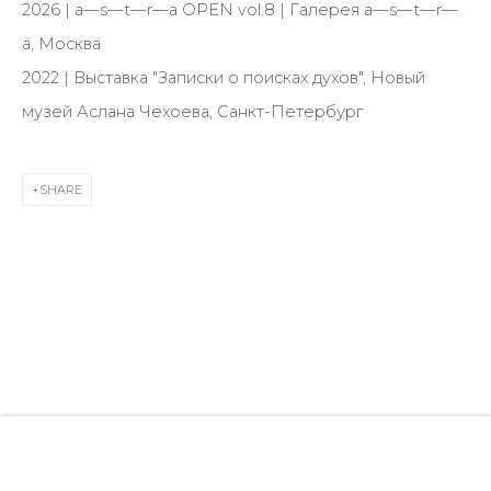
28 Zhukovskogo st., St. Petersburg, Russia, 191014
2026 | a—s—t—r—a OPEN vol.8 | Галерея a—s—t—r—
+7 (812) 275-97-62
a, Москва
info@annanova-gallery.ru
2022 | Выставка "Записки о поисках духов", Новый
Telegram
музей Аслана Чехоева, Санкт-Петербург
VK
SHARE