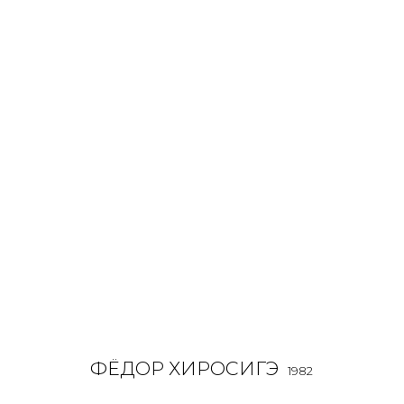
ФЁДОР ХИРОСИГЭ
1982
OVERVIEW
BIOGRAPHY
WORKS
EXHIBITIONS
ALL
INSTALLATION
MIX MEDIA
PAINTING
SCU
ФЁДОР ХИРОСИГЭ
1982