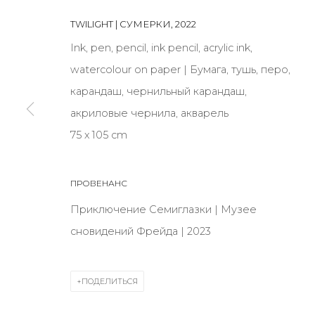
TWILIGHT | СУМЕРКИ
,
2022
JOIN OUR MAILING LIST
Ink, pen, pencil, ink pencil, acrylic ink,
watercolour on paper | Бумага, тушь, перо,
First name *
карандаш, чернильный карандаш,
акриловые чернила, акварель
* denotes required fields
75 х 105 cm
ПРОВЕНАНС
КОНТАКТЫ
Приключение Семиглазки | Музее
ул. Жуковского д. 28, Санкт-Петербург, Россия, 1
сновидений Фрейда | 2023
+7 (812) 275-97-62
Режим работы:
ПОДЕЛИТЬСЯ
Вт - вс: 12:00 - 20:00
info@annanova-gallery.ru