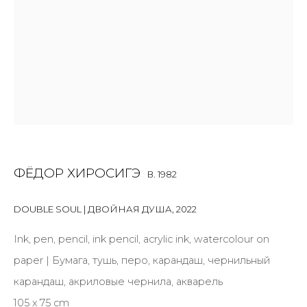
First name *
Last name *
Email *
ФЁДОР ХИРОСИГЭ
B. 1982
SIGNUP
DOUBLE SOUL | ДВОЙНАЯ ДУША
,
2022
* denotes required fields
Ink, pen, pencil, ink pencil, acrylic ink, watercolour on
paper | Бумага, тушь, перо, карандаш, чернильный
карандаш, акриловые чернила, акварель
CONTACT US
105 х 75 cm