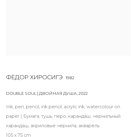
First name *
Last name *
Email *
ФЁДОР ХИРОСИГЭ
1982
SIGNUP
DOUBLE SOUL | ДВОЙНАЯ ДУША
,
2022
* denotes required fields
Ink, pen, pencil, ink pencil, acrylic ink, watercolour on
paper | Бумага, тушь, перо, карандаш, чернильный
карандаш, акриловые чернила, акварель
КОНТАКТЫ
105 х 75 cm