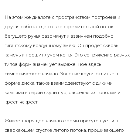
На этом же диалоге с пространством построена и
другая работа, где тот же стремительный поток
бегущего ручья разомкнут и взвинчен подобно
гигантскому воздушному змею. Он продет сквозь
камень и прошит лучом копья. Это сопряжение разных
типов форм знаменует выраженное здесь
символическое начало. Золотые круги, отлитые в
форме диска, также взаимодействуют с дикими
камнями в серии скульптур, рассекая их пополам и
крест-накрест.
Живое творящее начало формы присутствует и в
сверкающем сгустке литого потока, прошивающего