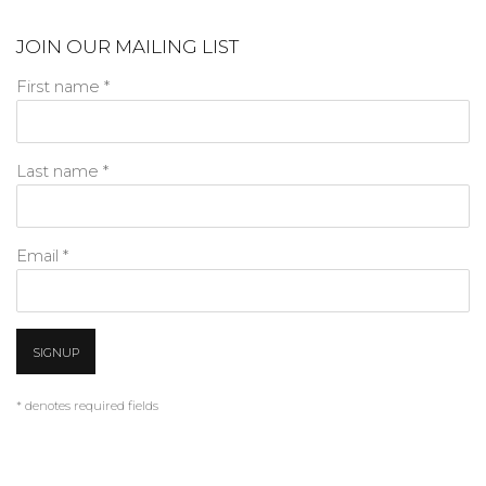
JOIN OUR MAILING LIST
First name *
Last name *
Email *
SIGNUP
* denotes required fields