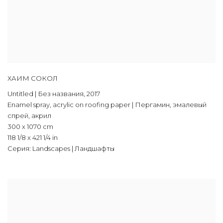
ХАИМ СОКОЛ
Untitled | Без названия
,
2017
Enamel spray
,
acrylic on roofing paper | Пергамин
,
эмалевый
спрей
,
акрил
300 x 1070 cm
118 1/8 x 421 1/4 in
Серия:
Landscapes | Ландшафты