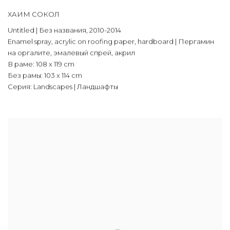
ХАИМ СОКОЛ
Untitled | Без названия
,
2010-2014
Enamel spray
,
acrylic on roofing paper
,
hardboard | Пергамин
на оргалите
,
эмалевый спрей
,
акрил
В раме: 108 x 119 cm
Без рамы: 103 x 114 cm
Серия:
Landscapes | Ландшафты