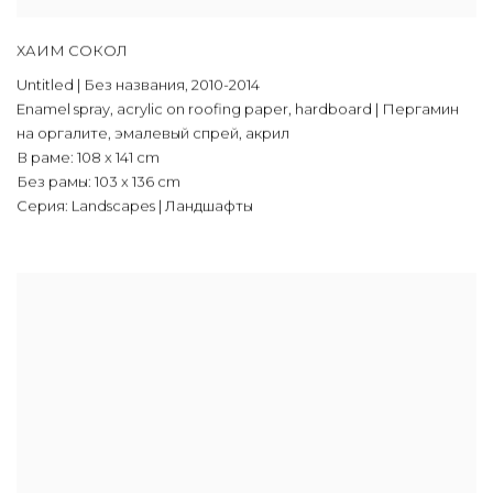
ХАИМ СОКОЛ
Untitled | Без названия
,
2010-2014
Enamel spray
,
acrylic on roofing paper
,
hardboard | Пергамин
на оргалите
,
эмалевый спрей
,
акрил
В раме: 108 x 141 сm
Без рамы: 103 x 136 cm
Серия:
Landscapes | Ландшафты