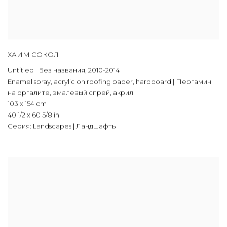
ХАИМ СОКОЛ
Untitled | Без названия
,
2010-2014
Enamel spray
,
acrylic on roofing paper
,
hardboard | Пергамин
на оргалите
,
эмалевый спрей
,
акрил
103 x 154 cm
40 1/2 x 60 5/8 in
Серия:
Landscapes | Ландшафты