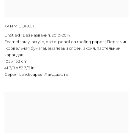
ХАИМ СОКОЛ
Untitled | Без названия
,
2010-2014
Enamel spray
,
acrylic
,
pastel pencil on roofing paper | Пергамин
(кровельная бумага)
,
эмалевый спрей
,
акрил
,
пастельный
карандаш
105 x 133 cm
41 3/8 x 52 3/8 in
Серия:
Landscapes | Ландшафты