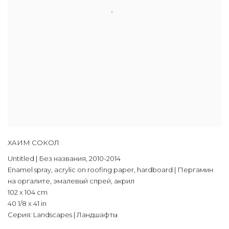
ХАИМ СОКОЛ
Untitled | Без названия
,
2010-2014
Enamel spray
,
acrylic on roofing paper
,
hardboard | Пергамин
на оргалите
,
эмалевый спрей
,
акрил
102 x 104 cm
40 1/8 x 41 in
Серия:
Landscapes | Ландшафты