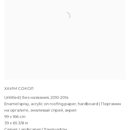
ХАИМ СОКОЛ
Untitled | Без названия
,
2010-2014
Enamel spray
,
acrylic on roofing paper
,
hardboard | Пергамин
на оргалите
,
эмалевый спрей
,
акрил
99 x 166 cm
39 x 65 3/8 in
Серия:
Landscapes | Ландшафты