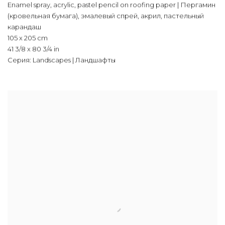
Enamel spray
,
acrylic
,
pastel pencil on roofing paper | Пергамин
(кровельная бумага)
,
эмалевый спрей
,
акрил
,
пастельный
карандаш
105 x 205 cm
41 3/8 x 80 3/4 in
Серия:
Landscapes | Ландшафты