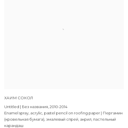
ХАИМ СОКОЛ
Untitled | Без названия
,
2010-2014
Enamel spray
,
acrylic
,
pastel pencil on roofing paper | Пергамин
(кровельная бумага)
,
эмалевый спрей
,
акрил
,
пастельный
карандаш