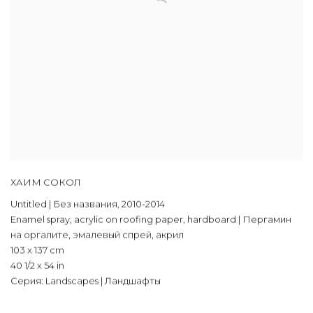
ХАИМ СОКОЛ
Untitled | Без названия
,
2010-2014
Enamel spray
,
acrylic on roofing paper
,
hardboard | Пергамин
на оргалите
,
эмалевый спрей
,
акрил
103 x 137 cm
40 1/2 x 54 in
Серия:
Landscapes | Ландшафты