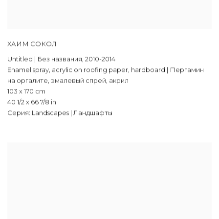
ХАИМ СОКОЛ
Untitled | Без названия
,
2010-2014
Enamel spray
,
acrylic on roofing paper
,
hardboard | Пергамин
на оргалите
,
эмалевый спрей
,
акрил
103 x 170 cm
40 1/2 x 66 7/8 in
Серия:
Landscapes | Ландшафты