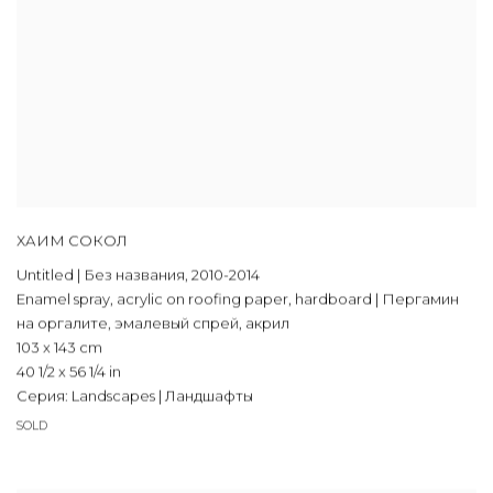
ХАИМ СОКОЛ
Untitled | Без названия
,
2010-2014
Enamel spray
,
acrylic on roofing paper
,
hardboard | Пергамин
на оргалите
,
эмалевый спрей
,
акрил
103 x 143 cm
40 1/2 x 56 1/4 in
Серия:
Landscapes | Ландшафты
SOLD