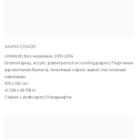
ХАИМ СОКОЛ
Untitled | Без названия
,
2010-2014
Enamel spray
,
acrylic
,
pastel pencil on roofing paper | Пергамин
(кровельная бумага)
,
эмалевый спрей
,
акрил
,
пастельный
карандаш
105 x 152 cm
41 3/8 x 59 7/8 in
Серия:
Landscapes | Ландшафты