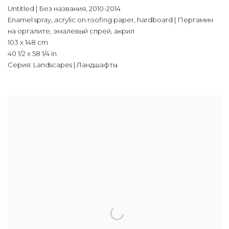
Untitled | Без названия
,
2010-2014
Enamel spray
,
acrylic on roofing paper
,
hardboard | Пергамин
на оргалите
,
эмалевый спрей
,
акрил
103 x 148 cm
40 1/2 x 58 1/4 in
Серия:
Landscapes | Ландшафты