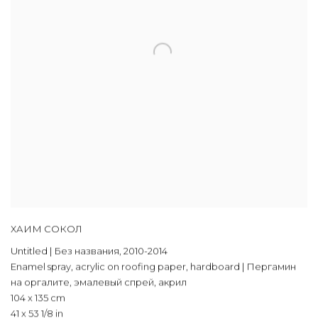
ХАИМ СОКОЛ
Untitled | Без названия
,
2010-2014
Enamel spray
,
acrylic on roofing paper
,
hardboard | Пергамин
на оргалите
,
эмалевый спрей
,
акрил
104 x 135 cm
41 x 53 1/8 in