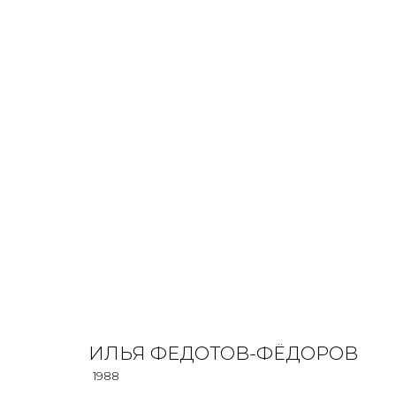
МУЗЕЙ ЯДОВ
ИЛЬЯ ФЕДОТОВ-ФЁДОРОВ
16 МАРТА - 21 АПРЕЛЯ 20
ИЛЬЯ ФЕДОТОВ-ФЁДОРОВ
1988