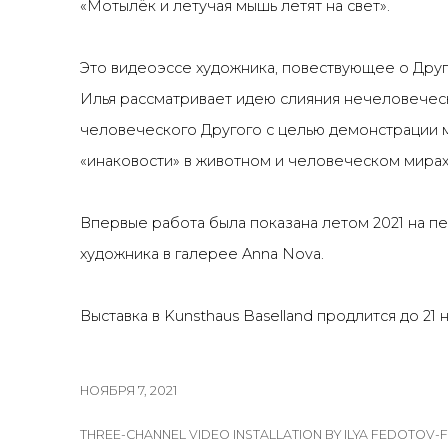
«Мотылёк и летучая мышь летят на свет».
Это видеоэссе художника, повествующее о Дру
Илья рассматривает идею слияния нечеловечес
человеческого Другого с целью демонстрации 
«инаковости» в животном и человеческом мирах
Впервые работа была показана летом 2021 на п
художника в галерее Anna Nova.
Выставка в
Kunsthaus Baselland
продлится до 21 
НОЯБРЯ 7, 2021
THREE-CHANNEL VIDEO INSTALLATION BY ILYA FEDOTOV-