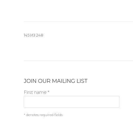
145
ИЗ 248
JOIN OUR MAILING LIST
First name *
* denotes required fields