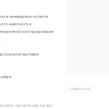
гом в межвидовом аспекте.
кого животного и
механизмов конструирования
.
ерсональной выставке
ноября.
ПОДЕЛИТЬСЯ
FEDOROV 'THE MOTH AND THE BAT