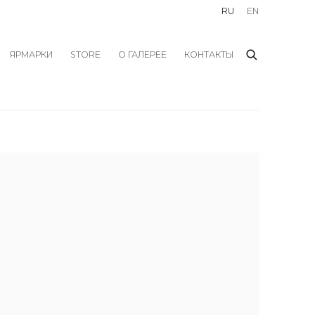
RU
EN
ЯРМАРКИ
STORE
О ГАЛЕРЕЕ
КОНТАКТЫ
f the following image in a popup: