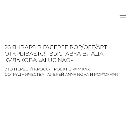
26 ЯНВАРЯ В ГАЛЕРЕЕ POP/OFF/ART
ОТКРЫВАЕТСЯ ВЫСТАВКА ВЛАДА
КУЛЬКОВА «ALUCINAO»
ЭТО ПЕРВЫЙ КРОСС-ПРОЕКТ В РАМКАХ
СОТРУДНИЧЕСТВА ГАЛЕРЕЙ ANNA NOVA И POP/OFF/ART
Open a larger version of the following image in a popup:
Open a larger version of the following image in a popup: