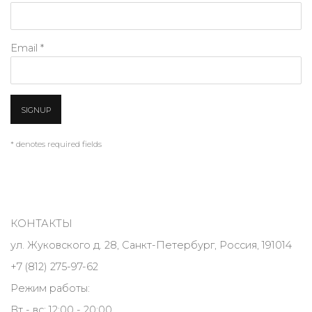
Email *
SIGNUP
* denotes required fields
КОНТАКТЫ
ул. Жуковского д. 28, Санкт-Петербург, Россия, 191014
+7 (812) 275-97-62
Режим работы:
Вт - вс: 12:00 - 20:00