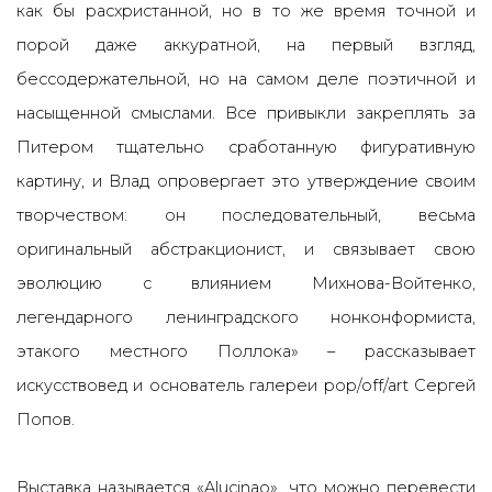
как бы расхристанной, но в то же время точной и
порой даже аккуратной, на первый взгляд,
бессодержательной, но на самом деле поэтичной и
насыщенной смыслами. Все привыкли закреплять за
Питером тщательно сработанную фигуративную
картину, и Влад опровергает это утверждение своим
творчеством: он последовательный, весьма
оригинальный абстракционист, и связывает свою
эволюцию с влиянием Михнова-Войтенко,
легендарного ленинградского нонконформиста,
этакого местного Поллока» – рассказывает
искусствовед и основатель галереи pop/off/art Сергей
Попов.
Выставка называется «Alucinao», что можно перевести