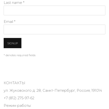
Last name *
Email *
SIGNUP
* denotes required fields
КОНТАКТЫ
ул. Жуковского д. 28, Санкт-Петербург, Россия, 191014
+7 (812) 275-97-62
Режим работы: