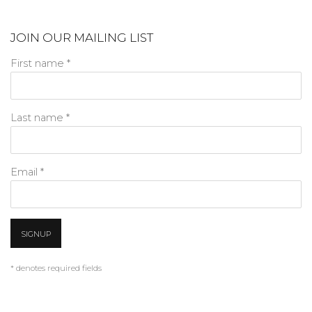
JOIN OUR MAILING LIST
First name *
Last name *
Email *
SIGNUP
* denotes required fields