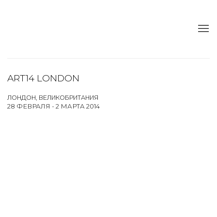
ART14 LONDON
ЛОНДОН, ВЕЛИКОБРИТАНИЯ
28 ФЕВРАЛЯ - 2 МАРТА 2014
Open a larger version of the following image in a popup: