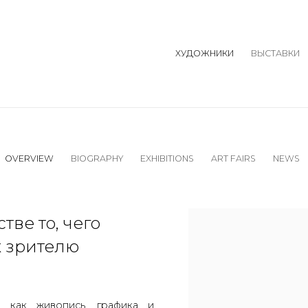
ХУДОЖНИКИ
ВЫСТАВКИ
OVERVIEW
BIOGRAPHY
EXHIBITIONS
ART FAIRS
NEWS
тве то, чего
к зрителю
 как живопись, графика и