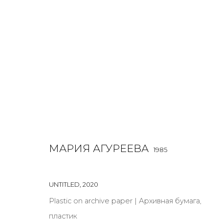
МАРИЯ АГУРЕЕВА
1985
OVERVIEW
BIOGRAPHY
WORKS
EXHIBITIONS
МАРИЯ АГУРЕЕВА
1985
ALL
INSTALLATION
MIX MEDIA
PRINT & MULTIPLE
UNTITLED
,
2020
Plastic on archive paper | Архивная бумага,
пластик