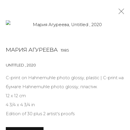
МАРИЯ АГУРЕЕВА
1985
МАРИЯ АГУРЕЕВА
1985
OVERVIEW
BIOGRAPHY
WORKS
EXHIBITIONS
ART FAIRS
NEWS
PUBLICATIONS
ПУБЛИКАЦИИ
UNTITLED
,
2020
САЙТ ХУДОЖНИКА
С-print on Hahnemuhle photo glossy, plastic | С-print на
бумаге Hahnemuhle photo glossy, пластик
12 x 12 cm
JOIN OUR MAILING LIST
4 3/4 x 4 3/4 in
First name *
Edition of 30 plus 2 artist's proofs